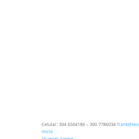
Celular: 304 6504186 – 300 7786034
frank@tec
Inicio
Quienes Somos