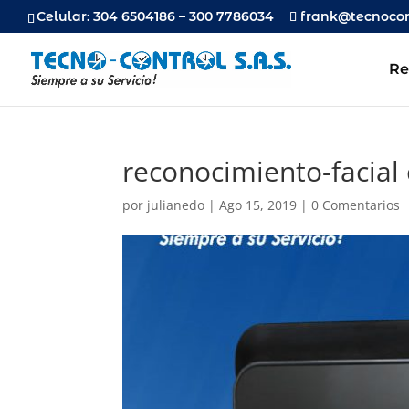
Celular: 304 6504186 – 300 7786034
frank@tecnocon
Re
reconocimiento-facial
por
julianedo
|
Ago 15, 2019
|
0 Comentarios