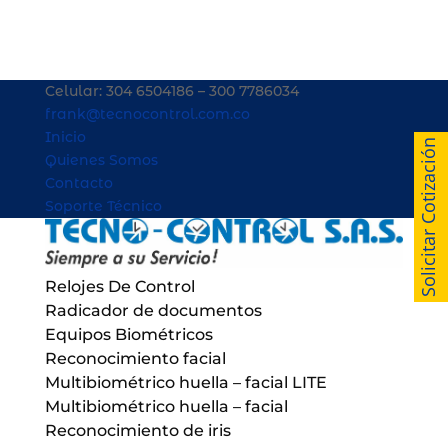
Celular: 304 6504186 – 300 7786034
frank@tecnocontrol.com.co
Inicio
Solicitar Cotización
Quienes Somos
Contacto
Soporte Técnico
Relojes De Control
Radicador de documentos
Equipos Biométricos
Reconocimiento facial
Multibiométrico huella – facial LITE
Multibiométrico huella – facial
Reconocimiento de iris