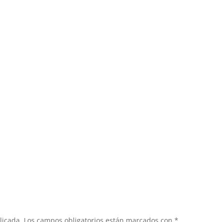
licada.
Los campos obligatorios están marcados con
*