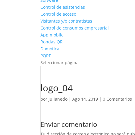
Software
Control de asistencias
Control de acceso
Visitantes y/o contratistas
Control de consumos empresarial
App mobile
Rondas QR
Domótica
PQRF
Seleccionar página
logo_04
por
julianedo
|
Ago 14, 2019
|
0 Comentarios
Enviar comentario
Tu dirección de correo electrónico no será pub