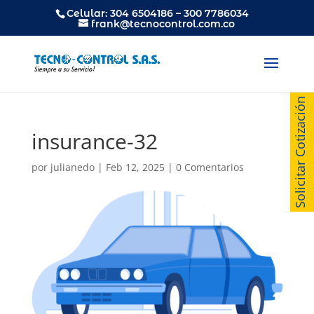
Celular: 304 6504186 – 300 7786034
frank@tecnocontrol.com.co
Solicitar Cotización
insurance-32
por
julianedo
|
Feb 12, 2025
|
0 Comentarios