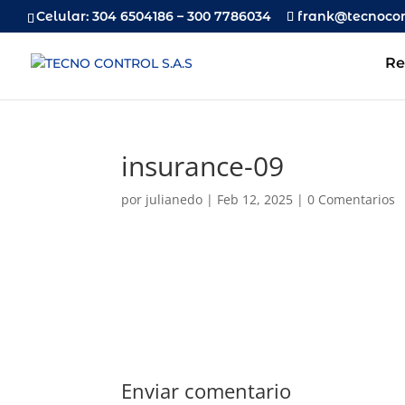
Celular: 304 6504186 – 300 7786034
frank@tecnocon
Re
insurance-09
por
julianedo
|
Feb 12, 2025
|
0 Comentarios
Enviar comentario