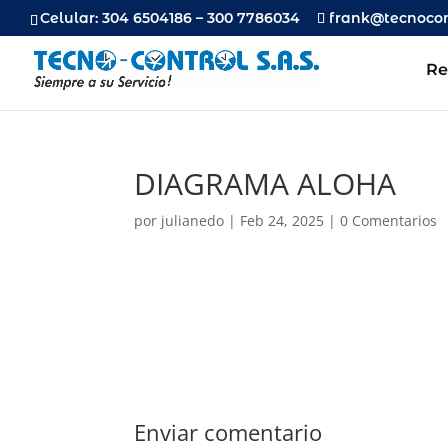
Celular: 304 6504186 – 300 7786034
frank@tecnocon
Re
DIAGRAMA ALOHA
por
julianedo
|
Feb 24, 2025
|
0 Comentarios
Enviar comentario