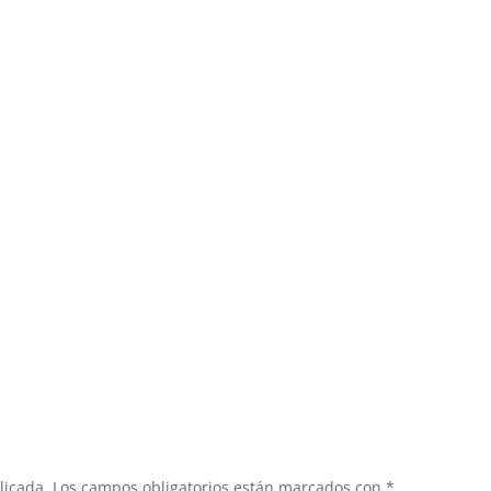
licada.
Los campos obligatorios están marcados con
*