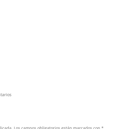
tarios
licada.
Los campos obligatorios están marcados con
*