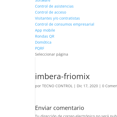
Software
Control de asistencias
Control de acceso
Visitantes y/o contratistas
Control de consumos empresarial
App mobile
Rondas QR
Domótica
PQRF
Seleccionar página
imbera-friomix
por
TECNO CONTROL
|
Dic 17, 2020
|
0 Comen
Enviar comentario
Tu dirección de correo electrónico no será pub