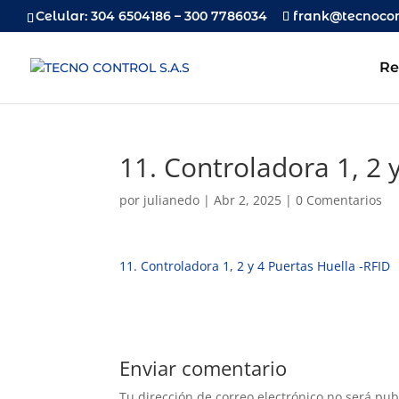
Celular: 304 6504186 – 300 7786034
frank@tecnocon
Re
11. Controladora 1, 2 
por
julianedo
|
Abr 2, 2025
|
0 Comentarios
11. Controladora 1, 2 y 4 Puertas Huella -RFID
Enviar comentario
Tu dirección de correo electrónico no será pub